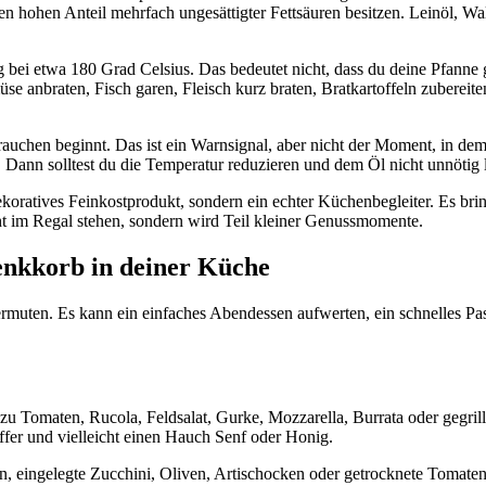
nen hohen Anteil mehrfach ungesättigter Fettsäuren besitzen. Leinöl, Wa
 bei etwa 180 Grad Celsius. Das bedeutet nicht, dass du deine Pfanne g
anbraten, Fisch garen, Fleisch kurz braten, Bratkartoffeln zubereiten
 rauchen beginnt. Das ist ein Warnsignal, aber nicht der Moment, in d
iß. Dann solltest du die Temperatur reduzieren und dem Öl nicht unnöti
koratives Feinkostprodukt, sondern ein echter Küchenbegleiter. Es bri
t im Regal stehen, sondern wird Teil kleiner Genussmomente.
enkkorb in deiner Küche
le vermuten. Es kann ein einfaches Abendessen aufwerten, ein schnelles
nöl zu Tomaten, Rucola, Feldsalat, Gurke, Mozzarella, Burrata oder ge
effer und vielleicht einen Hauch Senf oder Honig.
eifen, eingelegte Zucchini, Oliven, Artischocken oder getrocknete Toma