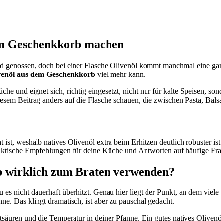
dem Geschenkkorb machen
d genossen, doch bei einer Flasche Olivenöl kommt manchmal eine ganz
venöl aus dem Geschenkkorb
viel mehr kann.
che und eignet sich, richtig eingesetzt, nicht nur für kalte Speisen, 
 diesem Beitrag anders auf die Flasche schauen, die zwischen Pasta, Ba
 ist, weshalb natives Olivenöl extra beim Erhitzen deutlich robuster is
 praktische Empfehlungen für deine Küche und Antworten auf häufige 
b wirklich zum Braten verwenden?
es nicht dauerhaft überhitzt. Genau hier liegt der Punkt, an dem viele
nne. Das klingt dramatisch, ist aber zu pauschal gedacht.
äuren und die Temperatur in deiner Pfanne. Ein gutes natives Olivenöl 