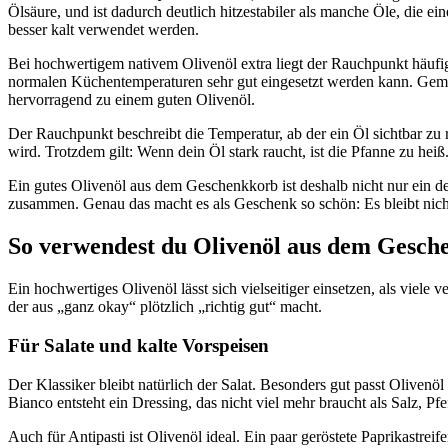
Ölsäure, und ist dadurch deutlich hitzestabiler als manche Öle, die ei
besser kalt verwendet werden.
Bei hochwertigem nativem Olivenöl extra liegt der Rauchpunkt häufig
normalen Küchentemperaturen sehr gut eingesetzt werden kann. Gemüse 
hervorragend zu einem guten Olivenöl.
Der Rauchpunkt beschreibt die Temperatur, ab der ein Öl sichtbar zu
wird. Trotzdem gilt: Wenn dein Öl stark raucht, ist die Pfanne zu he
Ein gutes Olivenöl aus dem Geschenkkorb ist deshalb nicht nur ein de
zusammen. Genau das macht es als Geschenk so schön: Es bleibt nich
So verwendest du Olivenöl aus dem Gesch
Ein hochwertiges Olivenöl lässt sich vielseitiger einsetzen, als vie
der aus „ganz okay“ plötzlich „richtig gut“ macht.
Für Salate und kalte Vorspeisen
Der Klassiker bleibt natürlich der Salat. Besonders gut passt Olive
Bianco entsteht ein Dressing, das nicht viel mehr braucht als Salz, Pf
Auch für Antipasti ist Olivenöl ideal. Ein paar geröstete Paprikastr