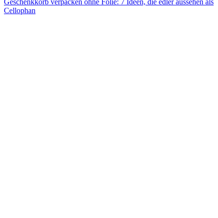
Geschenkkorb verpacken ohne Folie: 7 Ideen, die edler aussehen als
Cellophan