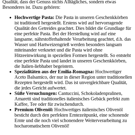
Qualität, dass der Genuss nichts Alltägliches, sondern etwas
Besonderes ist. Dazu gehören:
Hochwertige Pasta:
Die Pasta in unseren Geschenkkörben
ist traditionell hergestellt. Erstens wird auf hervorragende
Qualität des Getreides geachtet. Dies bildet die Grundlage für
eine perfekte Pasta. Bei der Herstellung wird auf eine
langsame, nährstofferhaltende Verarbeitung geachtet, d.h. das
Wasser und Hartweizengrieß werden besonders langsam
miteinander verknetet und die Pasta wird ohne
Hitzeeinwirkung in speziellen Formen hergestellt. So entsteht
eine perfekte Pasta und landet in unseren Geschenkkörben,
die Italien-liebhaber begeistern.
Spezialitäten aus der Emilia-Romagna:
Hochwertiger
Aceto Balsamico, der nur in dieser Region unter traditionellen
Rezepten hergestellt wird. Das ist unvergleichbare Qualität,
die jedes Gericht aufwertet.
Süße Versuchungen:
Cantuccini, Schokoladenpralinen,
Amaretti sind traditionelles italienisches Gebäck perfekt zum
Kaffee, Tee oder für zwischendurch.
Premium Olivenöl:
Hochwertiges italienisches Olivenöl
besticht durch den perfekten Erntezeitpunkt, eine schonende
Ernte und die noch viel schonendere Weiterverarbeitung zu
hocharomatischem Olivenöl!