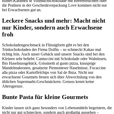
Butter-Karamell in Vollmilchschokolade mit Beerenfrüchten oder
die Pralinen in der Geschenkverpackung Love kommen nicht nur
bei Erwachsenen gut an.
Leckere Snacks und mehr: Macht nicht
nur Kinder, sondern auch Erwachsene
froh
Schokoladengeschmack in Flüssigform gibt es bei den
Trinkschokoladen der Firma Dolfin – so schmeckt Kakao mal
richtig fein. Auch unser Gebäck und unsere Snacks sind bei den
Kleinen sehr beliebt: Cantuccini mit Schokolade oder Walnüssen,
Bio Haselnussgebäck, Grissinetti al gusto pizza, knusprige
Mandelmakronen, gesalzene Piemonteser Haselnüsse, Focaccine
alla pizza oder Kartoffelchips von Sal de Ibiza. Nicht nur
erwachsene Gourmets freuen sich über Abwechslung von den
üblichen Supermarkt-Geschmäckern. Genuss kennt keine
Altersgrenze.
Bunte Pasta für kleine Gourmets
Kinder lassen sich ganz besonders von Lebensmitteln begeistern, die
nicht nur gut schmecken, sondern auch großartig aussehen –