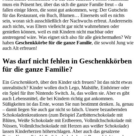
muss ein Präsent her, über das sich die ganze Familie freut – da
fallen einige Ideen, die sonst gut ankommen, weg: Der Gutschein
für das Restaurant, ein Buch, Blumen… Einerseits soll es nichts
sein, woran sich ausschließlich der Nachwuchs erfreut. Andererseits
auch nichts, was Eltern vielleicht gar nicht wahrnehmen oder
genießen können, weil es mit Kindern nicht machbar oder
anstrengend wäre. Was eignet sich also für alle gleichermaßen? Wir
haben
Geschenkkörbe für die ganze Familie
, die sowohl Jung wie
auch Alt erfreuen!
Was darf nicht fehlen in Geschenkkörben
für die ganze Familie?
Ein
Geschenkkorb
, über den Kinder sich freuen? Ist das nicht etwas
unrealistisch? Kinder wollen doch Lego, Malstifte, Einhörner oder
ein Spiel für ihre Nintendo Switch. Ja, das wollen sie. Aber es gibt
auch Lebensmittel, die bei Kindern richtig gut ankommen.
Süßigkeiten ist das Erste, woran Sie nun bestimmt denken. Ja, genau
– damit liegen Sie auch gar nicht so falsch. Unsere bezaubernden
Schokoladenkreationen (zum Beispiel Zartbitterschokolade mit
Blüten, Weiße Schokolade mit Erdbeeren, Vollmilchschokolade mit
Nüssen, Vollmilchschokolade mit Herzen aus weißer Schokolade)
lassen Kinderherzen höherschlagen. Aber auch das gesalzene