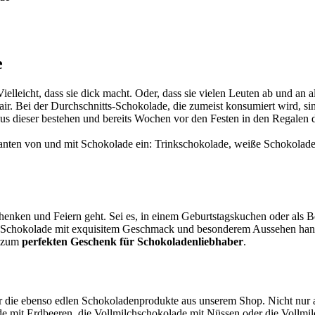
e
eicht, dass sie dick macht. Oder, dass sie vielen Leuten ab und an als
ir. Bei der Durchschnitts-Schokolade, die zumeist konsumiert wird, sin
us dieser bestehen und bereits Wochen vor den Festen in den Regalen 
arianten von und mit Schokolade ein: Trinkschokolade, weiße Schokola
chenken und Feiern geht. Sei es, in einem Geburtstagskuchen oder als
e Schokolade mit exquisitem Geschmack und besonderem Aussehen handel
e zum
perfekten Geschenk für Schokoladenliebhaber
.
r die ebenso edlen Schokoladenprodukte aus unserem Shop. Nicht nur
de mit Erdbeeren, die Vollmilchschokolade mit Nüssen oder die Vollm