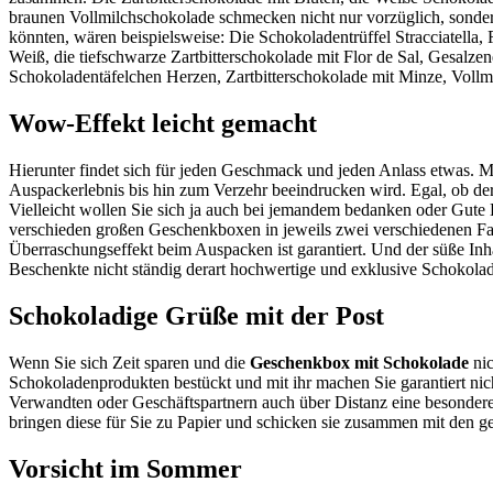
braunen Vollmilchschokolade schmecken nicht nur vorzüglich, sonder
könnten, wären beispielsweise: Die Schokoladentrüffel Stracciatel
Weiß, die tiefschwarze Zartbitterschokolade mit Flor de Sal, Gesalz
Schokoladentäfelchen Herzen, Zartbitterschokolade mit Minze, Vollmi
Wow-Effekt leicht gemacht
Hierunter findet sich für jeden Geschmack und jeden Anlass etwas. M
Auspackerlebnis bis hin zum Verzehr beeindrucken wird. Egal, ob der 
Vielleicht wollen Sie sich ja auch bei jemandem bedanken oder Gute
verschieden großen Geschenkboxen in jeweils zwei verschiedenen F
Überraschungseffekt beim Auspacken ist garantiert. Und der süße Inh
Beschenkte nicht ständig derart hochwertige und exklusive Schokolad
Schokoladige Grüße mit der Post
Wenn Sie sich Zeit sparen und die
Geschenkbox mit Schokolade
nic
Schokoladenprodukten bestückt und mit ihr machen Sie garantiert ni
Verwandten oder Geschäftspartnern auch über Distanz eine besondere 
bringen diese für Sie zu Papier und schicken sie zusammen mit den g
Vorsicht im Sommer