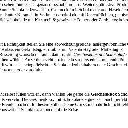
n sehen mindestens genauso bezaubernd aus. Weitere, attraktive Produ
la, Runde Schokoladenwaffeln, Cantuccini mit Schokolade und Haselnü
enes Butter-Karamell in Vollmilchschokolade mit Beerenfrüchten, gemis
lchschokolade mit Karamell & gesalzener Butter oder Zartbitterschokol
it Leichtigkeit stellen Sie eine abwechslungsreiche, außergewöhnliche
Anlass ein Geburtstag, ein Jubiläum, Valentinstag oder Muttertag ist –
 Besserung wünschen – auch dann ist die
Geschenkbox mit Schokolade
arben wählen. Außerdem steht noch die besonders edel anmutende Pr
alt wird selbst eingefleischten Schokoladenliebhabern neue Geschmacks
ensorten oder -produkte.
ht selbst füllen wollen, dann wählen Sie gerne die
Geschenkbox Scho
chts verkehrt.Die Geschenkbox mit Schokolade eignet sich auch perfek
Freude machen. In diesem Fall darf eine Grußkarte natürlich nicht feh
enussvollen Schokokreationen auf die Reise.