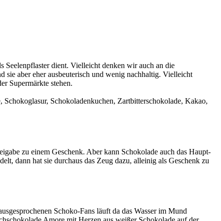
 Seelenpflaster dient. Vielleicht denken wir auch an die
d sie aber eher ausbeuterisch und wenig nachhaltig. Vielleicht
der Supermärkte stehen.
de, Schokoglasur, Schokoladenkuchen, Zartbitterschokolade, Kakao,
 Beigabe zu einem Geschenk. Aber kann Schokolade auch das Haupt-
t, dann hat sie durchaus das Zeug dazu, alleinig als Geschenk zu
 ausgesprochenen Schoko-Fans läuft da das Wasser im Mund
ilchschokolade Amore mit Herzen aus weißer Schokolade auf der