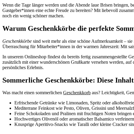
Wenn die Tage länger werden und die Abende laue Brisen bringen, b
Gastgeber*innen eine echte Freude zu bereiten? Mit liebevoll zusam
noch ein wenig schöner machen.
Warum Geschenkkörbe die perfekte Somm
Geschenkkörbe
sind weit mehr als eine schöne Aufmerksamkeit – sie 
Überraschung für Mitarbeiter*innen in der warmen Jahreszeit: Mit sa
In unserem Onlineshop findest du bereits fertig zusammengestellte G
zusätzlich mit einer wunderschönen Grußkarte versehen werden, auf d
persönliches Erlebnis.
Sommerliche Geschenkkörbe: Diese Inhalte
Was macht einen sommerlichen
Geschenkkorb
aus? Leichtigkeit, Ge
Erfrischende Getränke wie Limonaden, Spritz oder alkoholfreie 
Mediterrane Feinkost wie Pesto, Oliven, Grissini und Meersalz
Feine Schokoladen und Pralinen mit fruchtigen Noten bringen 
Hochwertiges Olivenöl oder aromatischer Balsamico verfeinern 
Knusprige Aperitivo-Snacks wie Taralli oder kleine Cracker sin