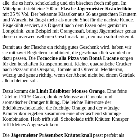
alle, die es herb, schokoladig und ein bisschen frech mögen. Im
Mittelpunkt steht eine 700 ml Flasche
Jägermeister Kräuterlikör
mit 35 % Vol. Der bekannte Klassiker aus 56 ausgesuchten Kräutern
und Wurzeln ist längst mehr als nur ein Shot für die nächste Runde.
Eisgekühlt serviert, als Digestif nach dem Essen oder gemixt im
Longdrink, zum Beispiel mit Orangensaft, bringt Jägermeister genau
diesen unverwechselbaren Geschmack mit, den man sofort erkennt.
Damit aus der Flasche ein richtig gutes Geschenk wird, haben wir
sie mit zwei Begleitern kombiniert, die geschmacklich wunderbar
dazu passen. Die
Focaccine alla Pizza von Bontà Lucane
sorgen
für den herzhaften Knuspermoment. Kleine, quadratische Cracker
nach Pizzaart mit Oregano, Tomate und Olivenöl. Mediterran,
würzig und genau richtig, wenn der Abend nicht bei einem Getränk
allein bleiben soll.
Dazu kommt die
Lindt Edelbitter Mousse Orange
. Eine feine
Tafel mit 70 % Cacao, dunkler Mousse au Chocolat und
aromatischer Orangenfüllung. Die leichte Bitternote der
Edelbitterschokolade, die fruchtige Orange und der würzige
Kräuterlikör ergeben zusammen eine überraschend stimmige
Kombination. Herb trifft süß. Schokolade trifft Kräuter. Knusper
trifft kleines Augenzwinkern.
Die
Jägermeister Präsentbox Kräuterknall
passt perfekt als