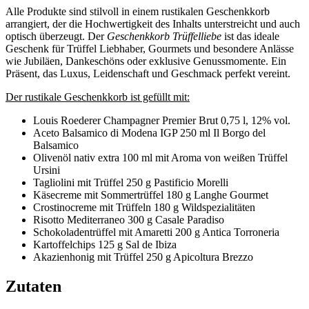
Alle Produkte sind stilvoll in einem rustikalen Geschenkkorb
arrangiert, der die Hochwertigkeit des Inhalts unterstreicht und auch
optisch überzeugt. Der
Geschenkkorb Trüffelliebe
ist das ideale
Geschenk für Trüffel Liebhaber, Gourmets und besondere Anlässe
wie Jubiläen, Dankeschöns oder exklusive Genussmomente. Ein
Präsent, das Luxus, Leidenschaft und Geschmack perfekt vereint.
Der rustikale Geschenkkorb ist gefüllt mit:
Louis Roederer Champagner Premier Brut 0,75 l, 12% vol.
Aceto Balsamico di Modena IGP 250 ml Il Borgo del
Balsamico
Olivenöl nativ extra 100 ml mit Aroma von weißen Trüffel
Ursini
Tagliolini mit Trüffel 250 g Pastificio Morelli
Käsecreme mit Sommertrüffel 180 g Langhe Gourmet
Crostinocreme mit Trüffeln 180 g Wildspezialitäten
Risotto Mediterraneo 300 g Casale Paradiso
Schokoladentrüffel mit Amaretti 200 g Antica Torroneria
Kartoffelchips 125 g Sal de Ibiza
Akazienhonig mit Trüffel 250 g Apicoltura Brezzo
Zutaten